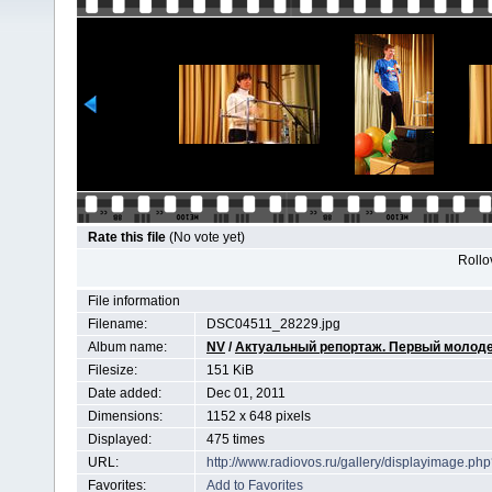
Rate this file
(No vote yet)
Rollov
File information
Filename:
DSC04511_28229.jpg
Album name:
NV
/
Актуальный репортаж. Первый молоде
Filesize:
151 KiB
Date added:
Dec 01, 2011
Dimensions:
1152 x 648 pixels
Displayed:
475 times
URL:
http://www.radiovos.ru/gallery/displayimage.p
Favorites:
Add to Favorites