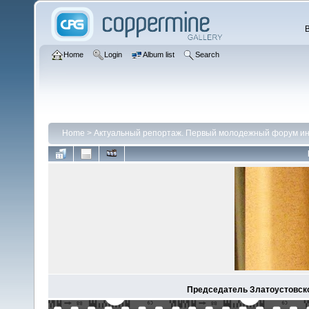
Home
Login
Album list
Search
Home
>
Актуальный репортаж. Первый молодежный форум ин
Председатель Златоустовско