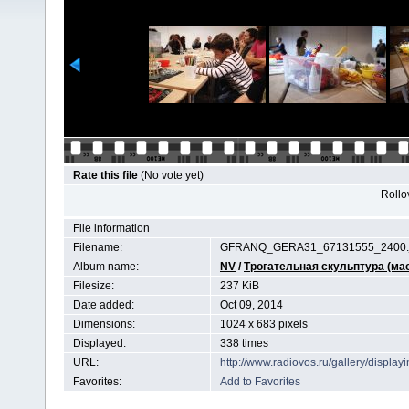
Rate this file
(No vote yet)
Rollov
File information
Filename:
GFRANQ_GERA31_67131555_2400.
Album name:
NV
/
Трогательная скульптура (ма
Filesize:
237 KiB
Date added:
Oct 09, 2014
Dimensions:
1024 x 683 pixels
Displayed:
338 times
URL:
http://www.radiovos.ru/gallery/displ
Favorites:
Add to Favorites