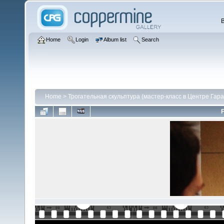
Home
Login
Album list
Search
Home
>
Трогательная скульптура (мастер-класс в Центре Гара
F