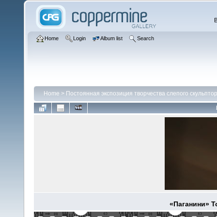
Home
Login
Album list
Search
Home
>
Постоянная экспозиция творчества слепого скульпто
«Паганини» Т