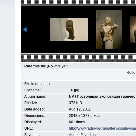
Rate this file
(No vote yet)
Rollov
File information
Filename:
16.jpg
Album name:
NV
/
Постоянная экспозиция творчес
Filesize:
373 KiB
Date added:
Aug 12, 2011
Dimensions:
2048 x 1377 pixels
Displayed:
601 times
URL:
http://www.radiovos.ru/gallery/displayi
Favorites:
Add to Favorites