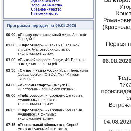
Во второ
Лучшее качество
Хорошее качество
Иго
Среднее качество
Конс
Низкое качество
Романови
Программа передач на 09.08.2026
(Краснода
00:00
«Я вижу ослепительный мир».
Алексей
Тародайко
Первая п
01:00
«Тифловизор».
«Весна на Заречной
улице». Аудиоверсия фильма с
тифлокомментарием
06.08.202
03:00
«Бытовой вопрос».
Выпуск 49. Правила
поведения за границей
03:30
«Сигнал»
Радио России Урал. Программа
Свердловской РО ВОС. Фон "Матери
Фёдо
Туринска"
пис
04:00
«Аксиомы спорта».
Выпуск 13.
«Настольный теннис для слепых»
произведен
05:00
«Тифловизор».
«Чародеи». 1-я серия.
с
Аудиоверсия фильма с
Встреча
тифлокомментарием
06:05
«Тифловизор».
«Чародеи». 2-я серия.
Аудиоверсия фильма с
тифлокомментарием
04.08.20
07:15
«Театральный абонемент».
Сергей
Аксаков «Аленький цветочек»